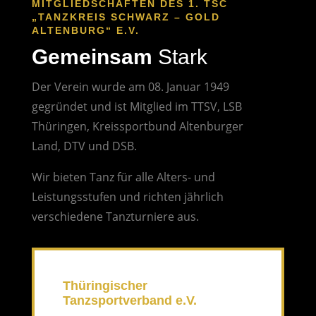
MITGLIEDSCHAFTEN DES 1. TSC
„TANZKREIS SCHWARZ – GOLD
ALTENBURG“ E.V.
Gemeinsam
Stark
Der Verein wurde am 08. Januar 1949
gegründet und ist Mitglied im TTSV, LSB
Thüringen, Kreissportbund Altenburger
Land, DTV und DSB.
Wir bieten Tanz für alle Alters- und
Leistungsstufen und richten jährlich
verschiedene Tanzturniere aus.
Thüringischer
Tanzsportverband e.V.