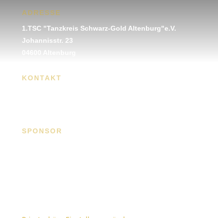
ADRESSE
1.TSC "Tanzkreis Schwarz-Gold Altenburg"e.V.
Johannisstr. 23
04600 Altenburg
KONTAKT
Tel.: 03 447 - 31 59 45
info@tanzkreis-schwarz-gold.de
SPONSOR
Paulicks & Team
Bezirksdirektion der ERGO Beratung und Vertrieb
AG