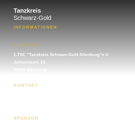
Tanzkreis
Schwarz-Gold
INFORMATIONEN
ADRESSE
1.TSC "Tanzkreis Schwarz-Gold Altenburg"e.V.
Johannisstr. 23
04600 Altenburg
KONTAKT
Tel.: 03 447 - 31 59 45
info@tanzkreis-schwarz-gold.de
SPONSOR