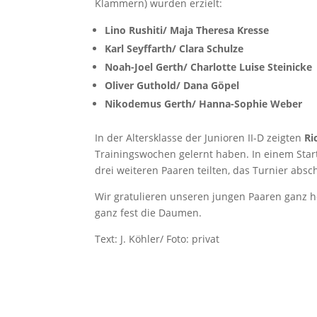
Klammern) wurden erzielt:
Lino Rushiti/ Maja Theresa Kresse
Platz
Karl Seyffarth/ Clara Schulze
Platz 
Noah-Joel Gerth/ Charlotte Luise Steinicke
Oliver Guthold/ Dana Göpel
Platz 2
Nikodemus Gerth/ Hanna-Sophie Weber
P
In der Altersklasse der Junioren II-D zeigten
Ri
Trainingswochen gelernt haben. In einem Starte
drei weiteren Paaren teilten, das Turnier abs
Wir gratulieren unseren jungen Paaren ganz h
ganz fest die Daumen.
Text: J. Köhler/ Foto: privat