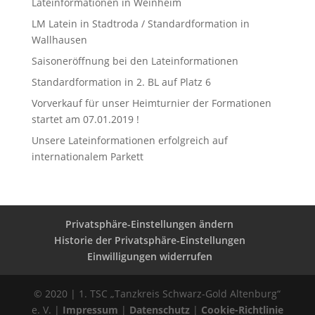
Lateinformationen in Weinheim
LM Latein in Stadtroda / Standardformation in
Wallhausen
Saisoneröffnung bei den Lateinformationen
Standardformation in 2. BL auf Platz 6
Vorverkauf für unser Heimturnier der Formationen
startet am 07.01.2019 !
Unsere Lateinformationen erfolgreich auf
internationalem Parkett
Privatsphäre-Einstellungen ändern
Historie der Privatsphäre-Einstellungen
Einwilligungen widerrufen
© 2020 | 1. TSC „Tanzkreis Schwarz-Gold Altenburg“
e. V. |
Impressum
|
Datenschutz
|
Cookie-Richtlinie